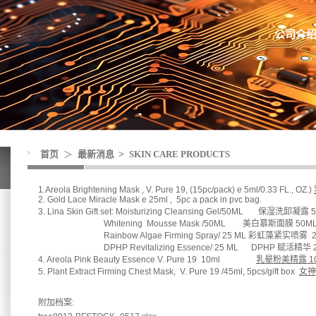
公司介
首页
＞
最新消息
>
SKIN CARE PRODUCTS
1.Areola Brightening Mask , V. Pure 19, (15pc/pack) e 5ml/0.33 FL., OZ.)
2. Gold Lace Miracle Mask e 25ml , 5pc a pack in pvc bag.
3. Lina Skin Gift set: Moisturizing Cleansing Gel/50ML 保湿洗卸凝露 
Whitening Mousse Mask /50ML 美白慕斯面膜 50M
Rainbow Algae Firming Spray/ 25 ML 彩虹藻紧实喷雾 25
DPHP Revitalizing Essence/ 25 ML DPHP 赋活精华 
4. Areola Pink Beauty Essence V. Pure 19 10ml
乳晕粉美精露 10
5. Plant Extract Firming Chest Mask, V. Pure 19 /45ml, 5pcs/gift box
女神
附加档案: