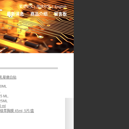
繁体中文
|
简体中文
|
English
绍
最新消息
商品介绍
留言板
乳晕嫩白贴
50ML
L
 ML.
25ML
 ml
级萃胸膜 45ml, 5片/盒